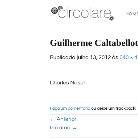
Skip
to
HOM
content
Guilherme Caltabellott
Publicado
julho 13, 2012
às
640 × 
Charles Naseh
Faça um comentário
ou deixe um trackback:
←
Anterior
Próximo
→