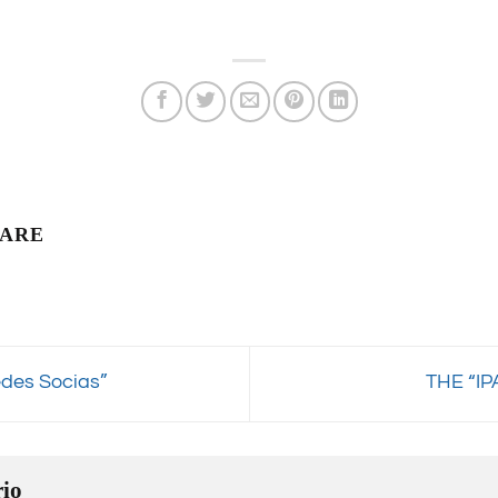
LARE
des Socias”
THE “I
io