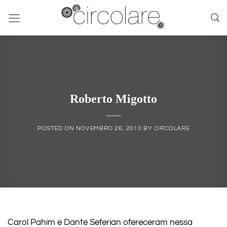
Skip
to
content
Roberto Migotto
POSTED ON
NOVEMBRO 26, 2010
BY
CIRCOLARE
Carol Pahim e Dante Seferian ofereceram nessa