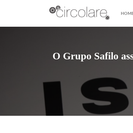
Skip
to
HOM
content
O Grupo Safilo ass