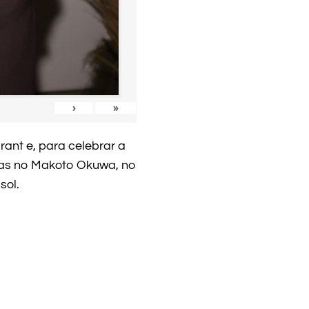
›
»
ant e, para celebrar a
das no Makoto Okuwa, no
sol.