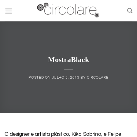
Skip
to
content
MostraBlack
POSTED ON
JULHO 5, 2013
BY
CIRCOLARE
O designer e artista plástico, Kiko Sobrino, e Felipe