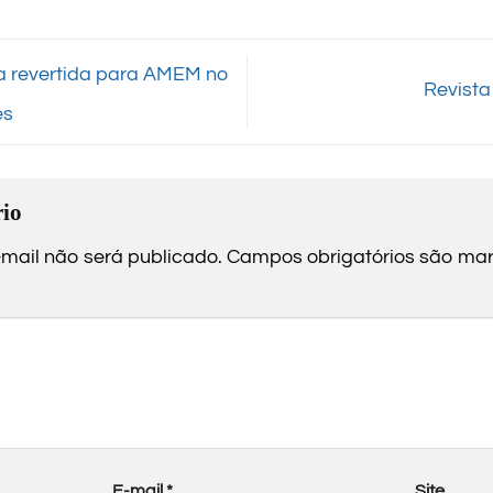
 revertida para AMEM no
Revist
es
io
mail não será publicado.
Campos obrigatórios são m
E-mail
*
Site