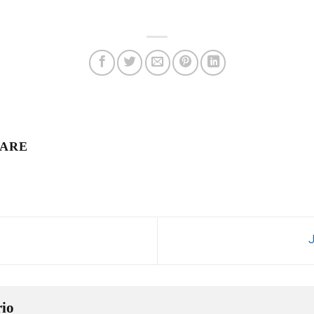
LARE
io