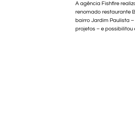
A agência Fishfire real
renomado restaurante B
bairro Jardim Paulista 
projetos – e possibilit