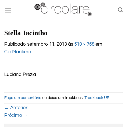
Skip
to
content
Stella Jacintho
Publicado
setembro 11, 2013
às
510 × 768
em
Cia.Marítima
Luciana Prezia
Faça um comentário
ou deixe um trackback:
Trackback URL
.
←
Anterior
Próximo
→