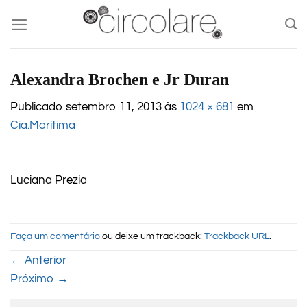
Skip
to
content
Alexandra Brochen e Jr Duran
Publicado
setembro 11, 2013
às
1024 × 681
em
Cia.Marítima
Luciana Prezia
Faça um comentário
ou deixe um trackback:
Trackback URL
.
←
Anterior
Próximo
→