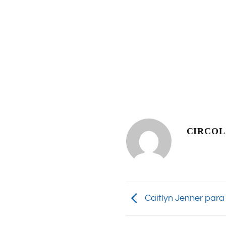
CIRCO
Caitlyn Jenner par