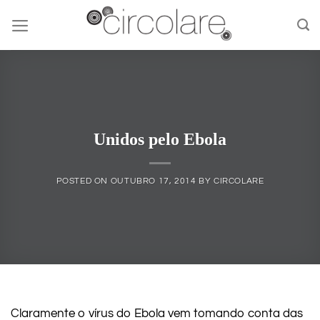
Skip
to
content
Unidos pelo Ebola
POSTED ON
OUTUBRO 17, 2014
BY
CIRCOLARE
Claramente o vírus do Ebola vem tomando conta das