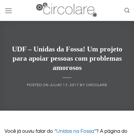
Skip
to
content
UDF – Unidas da Fossa! Um projeto
para apoiar pessoas com problemas
amorosos
POSTED ON
JULHO 17, 2017
BY
CIRCOLARE
Você já ouviu falar do
“Unidas na Fossa”
? A página do