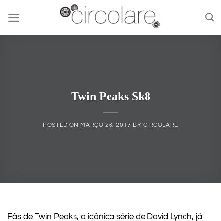
Skip
to
content
Twin Peaks Sk8
POSTED ON
MARÇO 26, 2017
BY
CIRCOLARE
Fãs de Twin Peaks, a icônica série de David Lynch, já