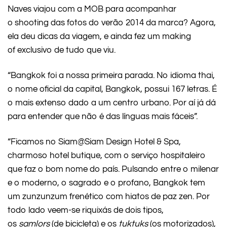
Naves viajou com a MOB
para acompanhar
o
shooting das fotos do verão 2014 da marca? Agora,
ela deu dicas da viagem, e ainda fez um making
of exclusivo de tudo que viu.
“Bangkok foi a nossa primeira parada. No idioma thai,
o nome oficial da capital, Bangkok, possui 167 letras. É
o mais extenso dado a um centro urbano. Por aí já dá
para entender que não é das línguas mais fáceis”.
“Ficamos no Siam@Siam Design Hotel & Spa,
charmoso hotel butique, com o serviço hospitaleiro
que faz o bom nome do país. Pulsando entre o milenar
e o moderno, o sagrado e o profano, Bangkok tem
um zunzunzum frenético com hiatos de paz zen. Por
todo lado veem-se riquixás de dois tipos,
os
samlors
(de bicicleta) e os
tuktuks
(os motorizados),