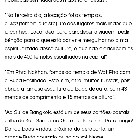
habilidade sem igual das mãos tailandesas”.
“No terceiro dia, a locação foi os templos,
o
wat
(templo budista) um dos lugares mais lindos que
já conheci. Local ideal para agradecer a viagem, pedir
bênção para o que está por vir e mergulhar no clima
espiritualizado dessa cultura, o que não é difícil com os
mais de 400 templos espalhados na capital”.
“Em Phra Nakhon, fomos ao templo de Wat Pho com
o Buda Reclinado. Este, sim, atrai muitos turistas, pois
abriga a famosa escultura do Buda de ouro, com 43
metros de comprimento e 15 metros de altura”.
“Ao Sul de Bangkok, está um de seus cartões-postais:
a ilha de Koh Samui, no Golfo da Tailândia. Pura magia!
Dando boas-vindas, próximo do aeroporto, um
grande Buda dourado brilha ao sol. Nesse