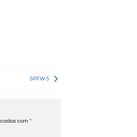
SPFW 5
arcados com
*