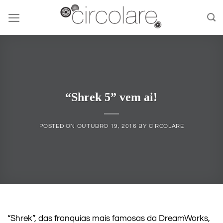
Skip
to
content
“Shrek 5” vem ai!
POSTED ON
OUTUBRO 19, 2016
BY
CIRCOLARE
“Shrek”, das franquias mais famosas da DreamWorks,