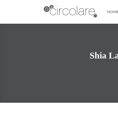
Skip
to
HOM
content
Shia L