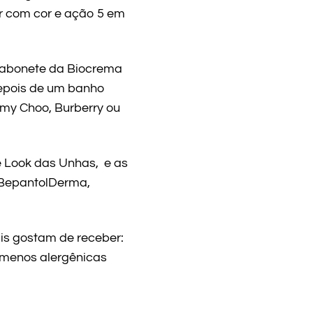
lar com cor e ação 5 em
sabonete da Biocrema
depois de um banho
mmy Choo, Burberry ou
de Look das Unhas, e as
 BepantolDerma,
ais gostam de receber:
menos alergênicas