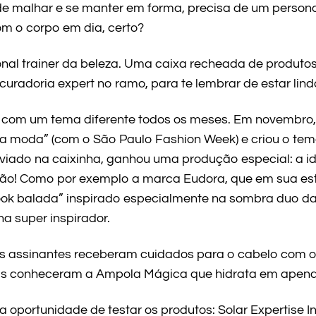
e malhar e se manter em forma, precisa de um personal
m o corpo em dia, certo?
al trainer da beleza. Uma caixa recheada de produtos
uradoria expert no ramo, para te lembrar de estar lin
ta com um tema diferente todos os meses. Em novembro
a moda” (com o São Paulo Fashion Week) e criou o tem
viado na caixinha, ganhou uma produção especial: a id
ão! Como por exemplo a marca Eudora, que em sua est
ok balada” inspirado especialmente na sombra duo da
a super inspirador.
 assinantes receberam cuidados para o cabelo com o
as conheceram a Ampola Mágica que hidrata em apena
 a oportunidade de testar os produtos: Solar Expertise I