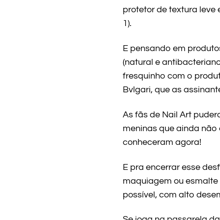
protetor de textura leve
1).
E pensando em produtos
(natural e antibacteria
fresquinho com o produt
Bvlgari, que as assinan
As fãs de Nail Art pude
meninas que ainda não 
conheceram agora!
E pra encerrar esse desf
maquiagem ou esmalte d
possível, com alto des
Se joga na passarela d