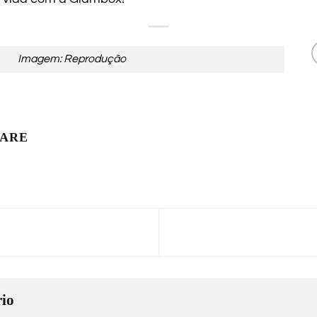
Imagem: Reprodução
LARE
io