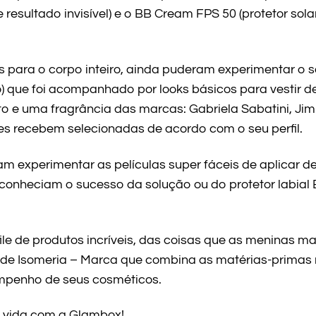
 e resultado invisível) e o BB Cream FPS 50 (protetor so
 para o corpo inteiro, ainda puderam experimentar o 
no) que foi acompanhado por looks básicos para vestir 
o e uma fragrância das marcas: Gabriela Sabatini, Ji
tes recebem selecionadas de acordo com o seu perfil.
ram experimentar as películas super fáceis de aplicar 
conheciam o sucesso da solução ou do protetor labial
ile de produtos incríveis, das coisas que as meninas m
e Isomeria – Marca que combina as matérias-primas 
empenho de seus cosméticos.
a vida com a Glambox!