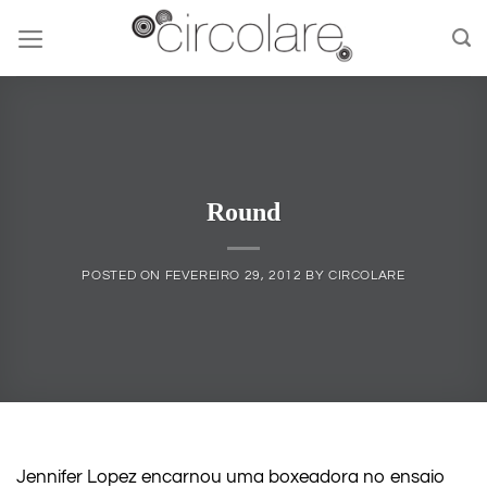
Skip
to
content
Round
POSTED ON
FEVEREIRO 29, 2012
BY
CIRCOLARE
Jennifer Lopez encarnou uma boxeadora no ensaio