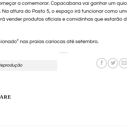
omeçar a comemorar. Copacabana vai ganhar um quios
ês. Na altura do Posto 5, o espaço irá funcionar como u
o, irá vender produtos oficiais e comidinhas que estarão
cionado” nas praias cariocas até setembro.
Reprodução
LARE