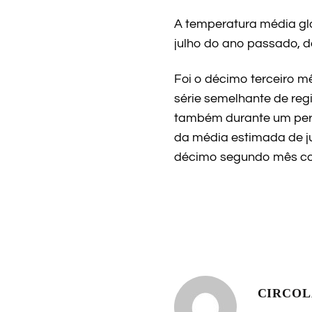
A temperatura média glo
julho do ano passado, de
Foi o décimo terceiro 
série semelhante de reg
também durante um perío
da média estimada de ju
décimo segundo mês conse
CIRCO