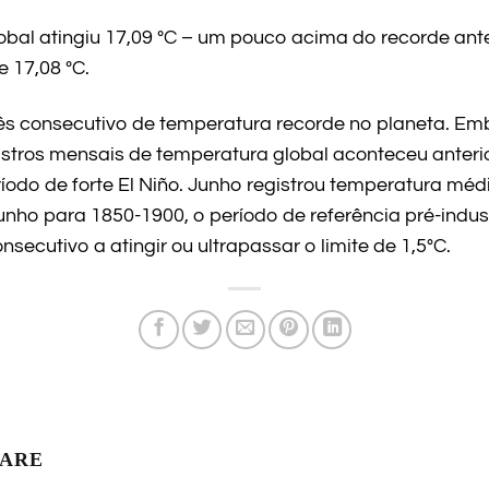
bal atingiu 17,09 ºC – um pouco acima do recorde ante
 17,08 ºC.
mês consecutivo de temperatura recorde no planeta. 
istros mensais de temperatura global aconteceu anter
do de forte El Niño. Junho registrou temperatura méd
nho para 1850-1900, o período de referência pré-indust
cutivo a atingir ou ultrapassar o limite de 1,5°C.
LARE