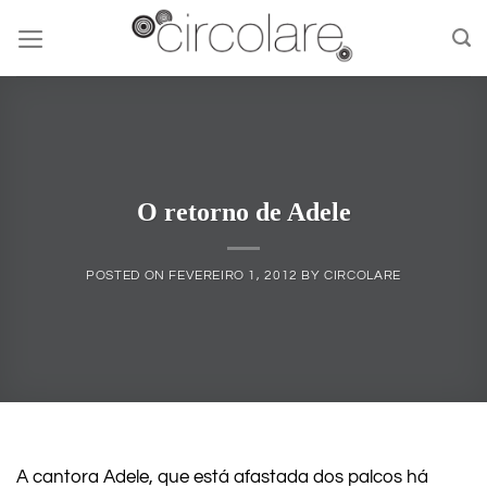
Skip
to
content
O retorno de Adele
POSTED ON
FEVEREIRO 1, 2012
BY
CIRCOLARE
A cantora Adele, que está afastada dos palcos há