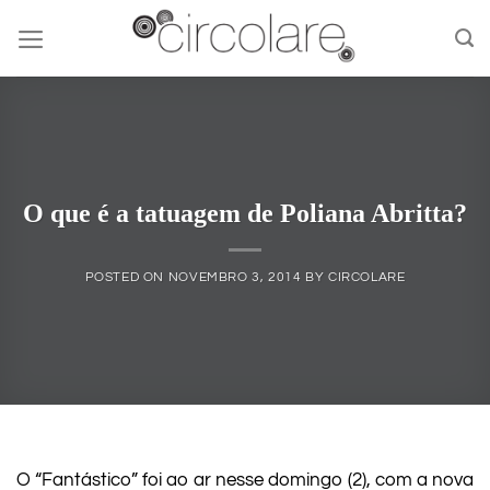
Skip
to
content
O que é a tatuagem de Poliana Abritta?
POSTED ON
NOVEMBRO 3, 2014
BY
CIRCOLARE
O “Fantástico” foi ao ar nesse domingo (2), com a nova