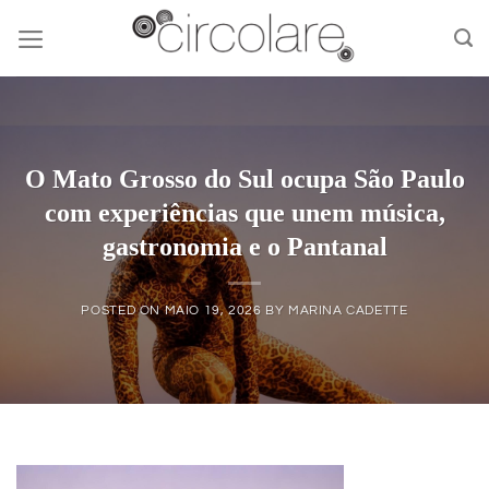
Skip
to
content
O Mato Grosso do Sul ocupa São Paulo
com experiências que unem música,
gastronomia e o Pantanal
POSTED ON
MAIO 19, 2026
BY
MARINA CADETTE