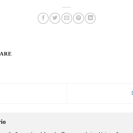
LARE
io