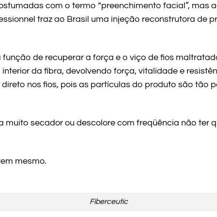
costumadas com o termo “preenchimento facial”, mas a
essionnel traz ao Brasil uma injeção reconstrutora de 
 função de recuperar a força e o viço de fios maltrat
terior da fibra, devolvendo força, vitalidade e resistê
a direto nos fios, pois as partículas do produto são tão
 muito secador ou descolore com freqüência não ter q
istem mesmo.
Fiberceutic