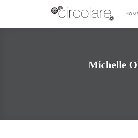
Skip
to
HOM
content
Michelle O