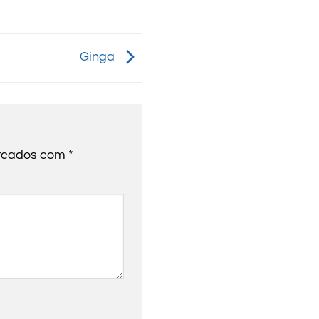
Ginga
arcados com
*