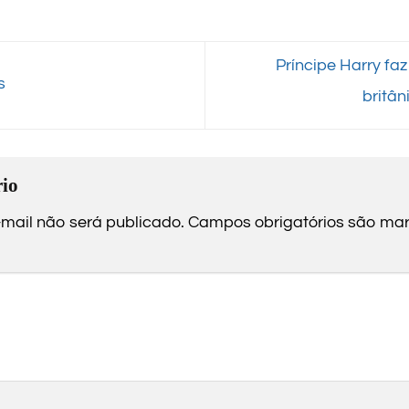
Príncipe Harry faz
s
britâ
io
mail não será publicado.
Campos obrigatórios são m