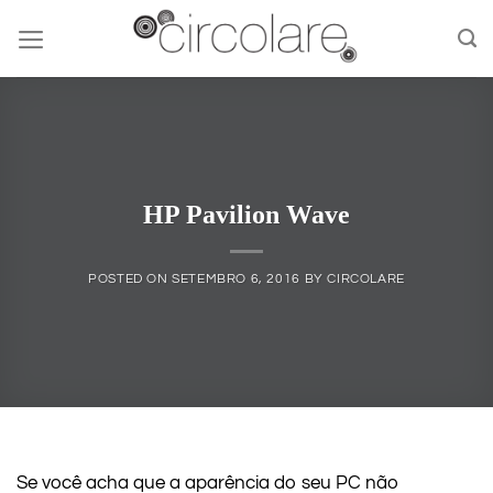
Skip
to
content
HP Pavilion Wave
POSTED ON
SETEMBRO 6, 2016
BY
CIRCOLARE
Se você acha que a aparência do seu PC não