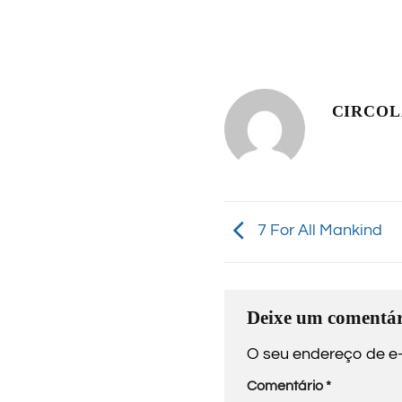
CIRCO
7 For All Mankind
Deixe um comentár
O seu endereço de e-
Comentário
*