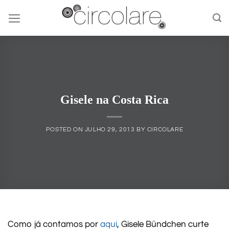
Skip
to
content
Gisele na Costa Rica
POSTED ON
JULHO 29, 2013
BY
CIRCOLARE
Como já contamos por
aqui
, Gisele Bündchen curte