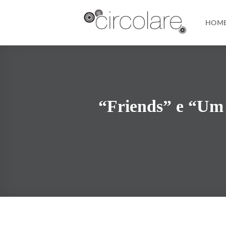
Skip
to
HOM
content
“Friends” e “Um 