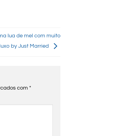
uma lua de mel com muito
luxo by Just Married
arcados com
*