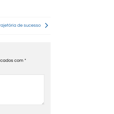
rajetória de sucesso
arcados com
*