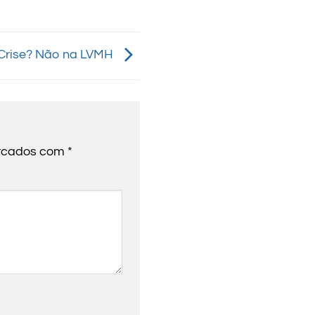
Crise? Não na LVMH
arcados com
*