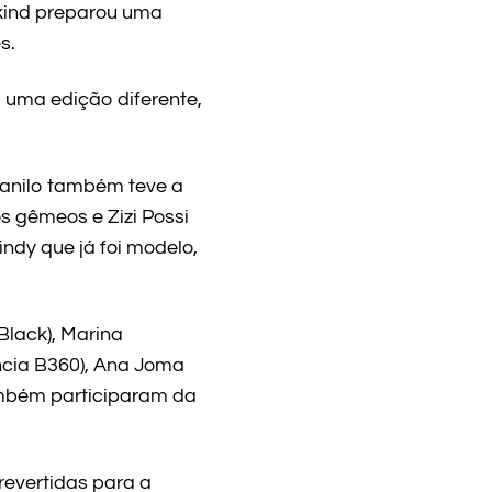
kind preparou uma
s.
 uma edição diferente,
anilo também teve a
s gêmeos e Zizi Possi
indy que já foi modelo,
Black), Marina
ência B360), Ana Joma
 também participaram da
evertidas para a