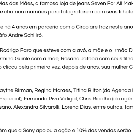
as das Mães, a famosa loja de jeans Seven For All Ma
e chamou mamães para fotografarem com seus filhote
e há 4 anos em parceria com o Circolare traz neste ano
o Andre Schiliró.
odrigo Faro que esteve com a avó, a mãe e o irmão D
ermina Guinle com a mãe, Rosana Jatobá com seus filho
ró clicou pela primeira vez, depois de anos, sua mulher C
the Birman, Regina Moraes, Titina Bilton (da Agenda 
Especial), Fernanda Piva Vidigal, Chris Bicalho (da ag
asano, Alexandra Silvarolli, Lorena Dias, entre outras,
ém que a Sony apoiou a ação e 10% das vendas serão r