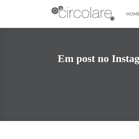
Skip
to
HOM
content
Em post no Instag