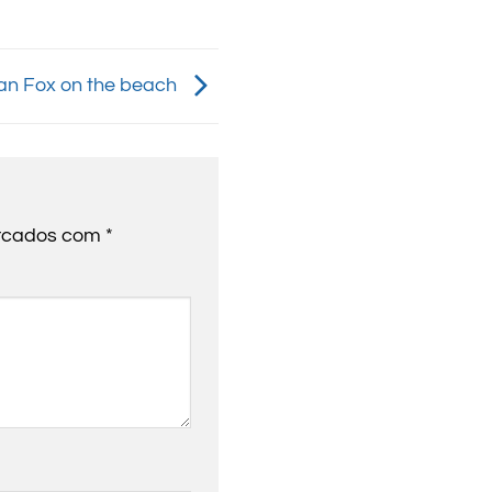
n Fox on the beach
arcados com
*