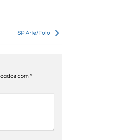
SP Arte/Foto
arcados com
*