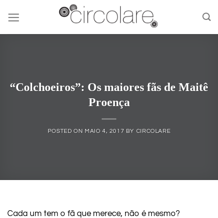
Skip
to
content
“Colchoeiros”: Os maiores fãs de Maitê
Proença
POSTED ON
MAIO 4, 2017
BY
CIRCOLARE
Cada um tem o fã que merece, não é mesmo?