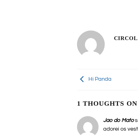
CIRCO
Hi Panda
1 THOUGHTS ON
Jao do Mato
s
adorei os ves