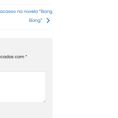
racasso na novela “Bang
Bang”
arcados com
*