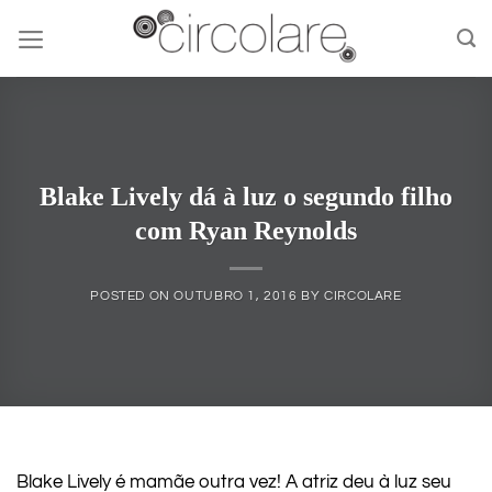
Skip
to
content
Blake Lively dá à luz o segundo filho
com Ryan Reynolds
POSTED ON
OUTUBRO 1, 2016
BY
CIRCOLARE
Blake Lively é mamãe outra vez! A atriz deu à luz seu