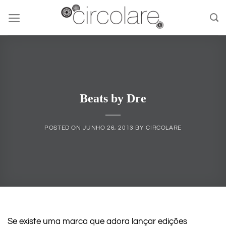
Skip
to
content
Beats by Dre
POSTED ON
JUNHO 26, 2013
BY
CIRCOLARE
Se existe uma marca que adora lançar edições