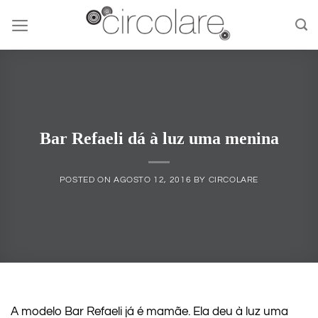
Skip
to
content
Bar Refaeli dá à luz uma menina
POSTED ON
AGOSTO 12, 2016
BY
CIRCOLARE
A modelo Bar Refaeli
já é mamãe. Ela deu à luz uma