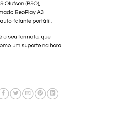
& Olufsen (B&O),
amado BeoPlay A3
to-falante portátil.
é o seu formato, que
como um suporte na hora