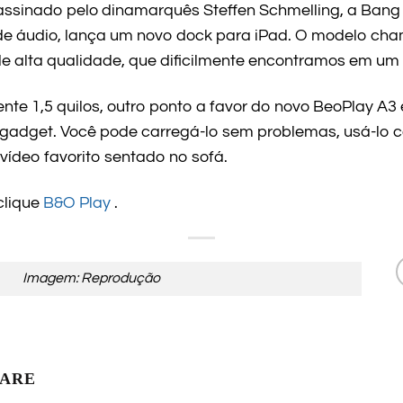
assinado pelo dinamarquês Steffen Schmelling, a Bang 
de áudio, lança um novo dock para iPad. O modelo ch
 alta qualidade, que dificilmente encontramos em um au
 1,5 quilos, outro ponto a favor do novo BeoPlay A3 
 gadget. Você pode carregá-lo sem problemas, usá-lo 
u vídeo favorito sentado no sofá.
clique
B&O Play
.
Imagem: Reprodução
LARE