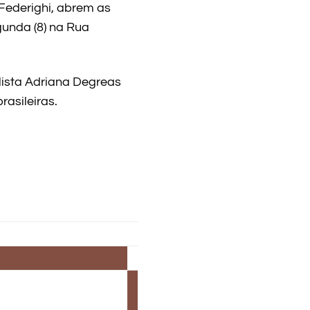
i Federighi, abrem as
gunda (8) na Rua
ilista Adriana Degreas
rasileiras.