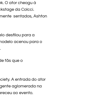
k. O ator cheogu à
ckstage da Colcci.
amente sentados, Ashton
lo desfilou para a
modelo acenou para o
.
de fãs que o
iety. A entrada do ator
a gente aglomerada na
areceu ao evento.