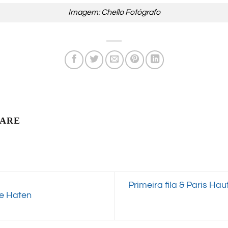
Imagem: Chello Fotógrafo
LARE
Primeira fila & Paris H
se Haten