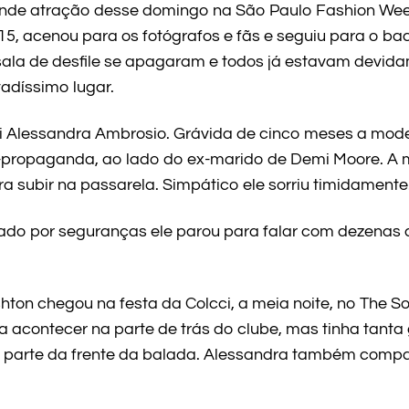
rande atração desse domingo na São Paulo Fashion Wee
15, acenou para os fotógrafos e fãs e seguiu para o ba
sala de desfile se apagaram e todos já estavam devid
vadíssimo lugar.
foi Alessandra Ambrosio. Grávida de cinco meses a mode
-propaganda, ao lado do ex-marido de Demi Moore. A 
 subir na passarela. Simpático ele sorriu timidamente
cado por seguranças ele parou para falar com dezenas 
ton chegou na festa da Colcci, a meia noite, no The Soc
 acontecer na parte de trás do clube, mas tinha tant
a parte da frente da balada. Alessandra também comp