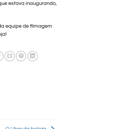
 que estava inaugurando,
da equipe de filmagem
ja!
O Uber da beleza