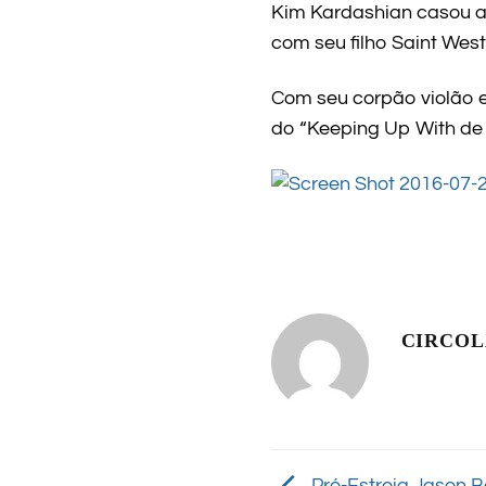
Kim Kardashian casou al
com seu filho Saint West
Com seu corpão violão e
do “Keeping Up With de 
CIRCO
Pré-Estreia Jason B