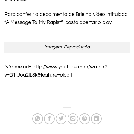
Para conferir o depoimento de Brie no vídeo intitulado
“A Message To My Rapist” basta apertar o play.
Imagem: Reprodução
[yframe url=’http://www.youtube.com/watch?
v=B1iUog2lL8k&feature=plcp’]